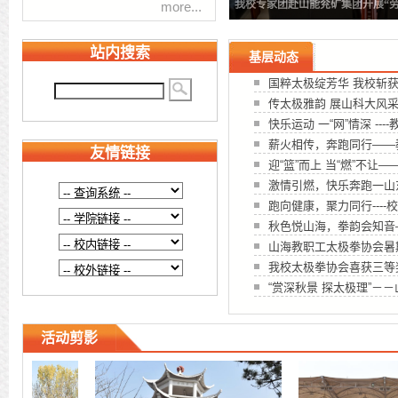
我校专家团赴山能兖矿集团开展“
more...
站内搜索
基层动态
国粹太极绽芳华 我校斩获
传太极雅韵 展山科大风采
快乐运动 一“网”情深 ----
薪火相传，奔跑同行——教
友情链接
迎“篮”而上 当“燃”不让—
激情引燃，快乐奔跑一山东
跑向健康，聚力同行----校
秋色悦山海，拳韵会知音—
山海教职工太极拳协会暑
我校太极拳协会喜获三等
“赏深秋景 探太极理”－－
教职工瑜伽协会和摄影协会
活动剪影